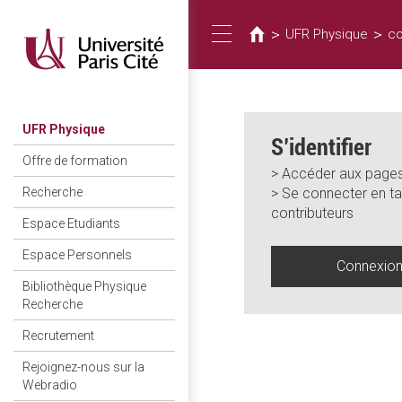
Vous
Aller
au
êtes
>
>
UFR Physique
co
Toggle
contenu
ici
principal
navigation
UFR Physique
S’identifier
Offre de formation
> Accéder aux pages
> Se connecter en ta
Recherche
contributeurs
Espace Etudiants
Espace Personnels
Connexio
Bibliothèque Physique
Recherche
Recrutement
Rejoignez-nous sur la
Webradio