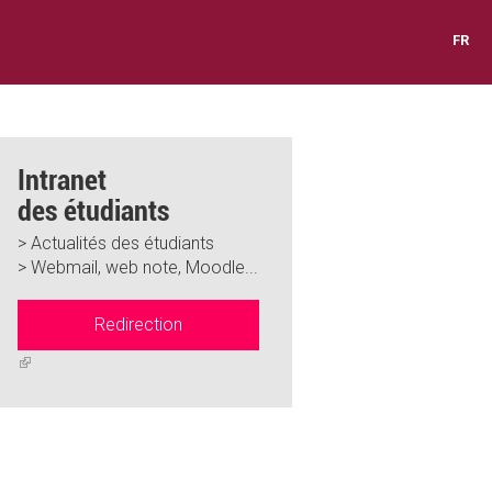
FR
Intranet
des étudiants
> Actualités des étudiants
> Webmail, web note, Moodle...
Redirection
(link
is
external)