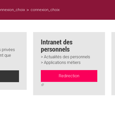
>
nnexion_choix
connexion_choix
Intranet des
personnels
 privées
nt que
> Actualités des personnels
> Applications métiers
Redirection
n
(link
is
external)