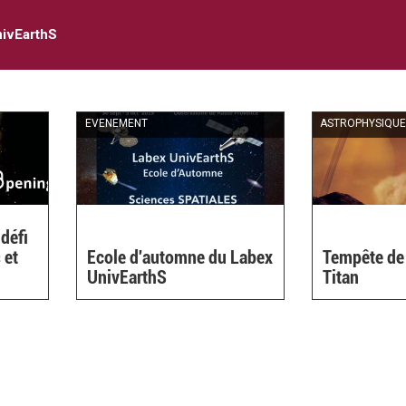
ivEarthS
EVENEMENT
ASTROPHYSIQU
 défi
 et
Ecole d'automne du Labex
Tempête de 
UnivEarthS
Titan