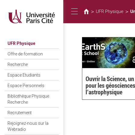
Vous
Aller
au
êtes
>
>
UFR Physique
Un
Toggle
contenu
ici
principal
navigation
UFR Physique
Offre de formation
Recherche
Espace Etudiants
Ouvrir la Science, un
pour les géosciences
Espace Personnels
l’astrophysique
Bibliothèque Physique
Recherche
Recrutement
Rejoignez-nous sur la
Webradio