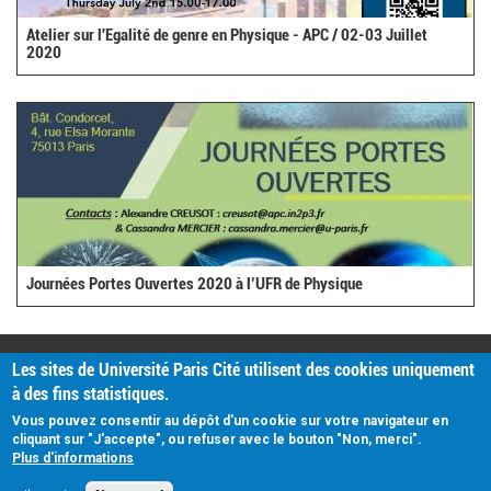
Atelier sur l'Egalité de genre en Physique - APC / 02-03 Juillet
2020
Journées Portes Ouvertes 2020 à l’UFR de Physique
PRATIQUE
Les sites de Université Paris Cité utilisent des cookies uniquement
Plan d'accès
à des fins statistiques.
Intranet
Mentions légales
Vous pouvez consentir au dépôt d'un cookie sur votre navigateur en
Données personnelles
cliquant sur "J'accepte", ou refuser avec le bouton "Non, merci".
Plus d'informations