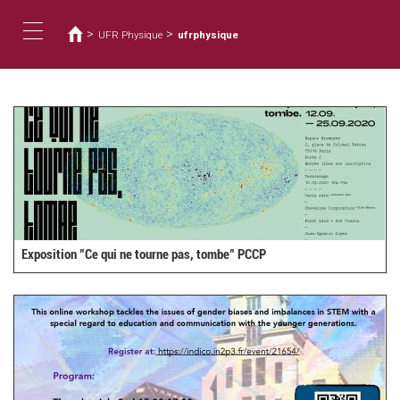
Vous
Aller
au
êtes
>
>
UFR Physique
ufrphysique
contenu
ici
Toggle
principal
navigation
Exposition "Ce qui ne tourne pas, tombe" PCCP