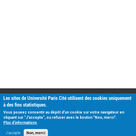
PRATIQUE
Les sites de Université Paris Cité utilisent des cookies uniquement
Plan d'accès
à des fins statistiques.
Intranet
Mentions légales
Vous pouvez consentir au dépôt d'un cookie sur votre navigateur en
Données personnelles
cliquant sur "J'accepte", ou refuser avec le bouton "Non, merci".
Plus d'informations
J'accepte
Non, merci