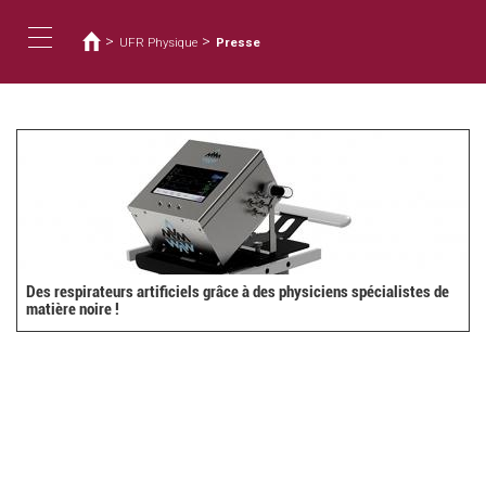
Vous
Aller
au
êtes
>
>
UFR Physique
Presse
contenu
ici
Toggle
principal
navigation
Des respirateurs artificiels grâce à des physiciens spécialistes de
matière noire !