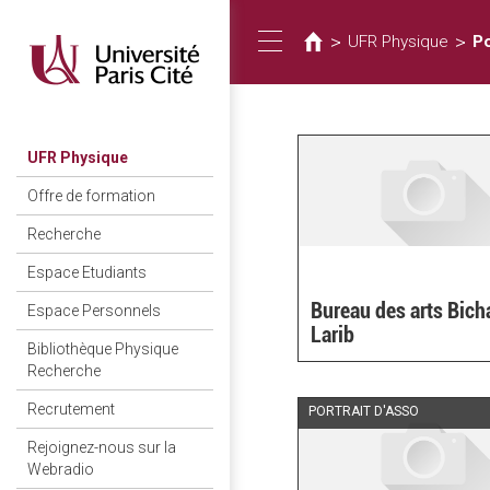
Vous
Aller
au
êtes
>
>
UFR Physique
Po
Toggle
contenu
ici
principal
navigation
UFR Physique
Offre de formation
Recherche
Espace Etudiants
Bureau des arts Bich
Espace Personnels
Larib
Bibliothèque Physique
Recherche
Recrutement
PORTRAIT D'ASSO
Rejoignez-nous sur la
Webradio