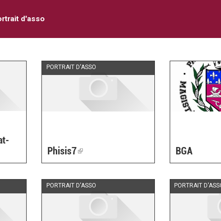
rtrait d'asso
PORTRAIT D'ASSO
at-
Phisis7
(link
BGA
is
external)
PORTRAIT D'ASSO
PORTRAIT D'ASS