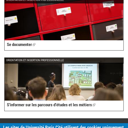
Se documenter
(link
is
external)
ORIENTATION ET INSERTION PROFESSIONNELLE
S'informer sur les parcours d'études et les métiers
(link
is
external)
PRATIQUE
Les sites de Université Paris Cité utilisent des cookies uniquement