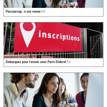
Parcoursup : à vos voeux !
(link
is
external)
Embarquez pour l'avenir avec Paris Diderot !
(link
is
external)