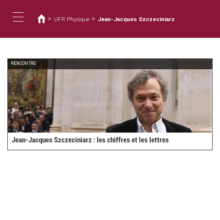
Vous
Aller
au
êtes
>
>
UFR Physique
Jean-Jacques Szczeciniarz
contenu
ici
Toggle
principal
navigation
RENCONTRE
Jean-Jacques Szczeciniarz : les chiffres et les lettres