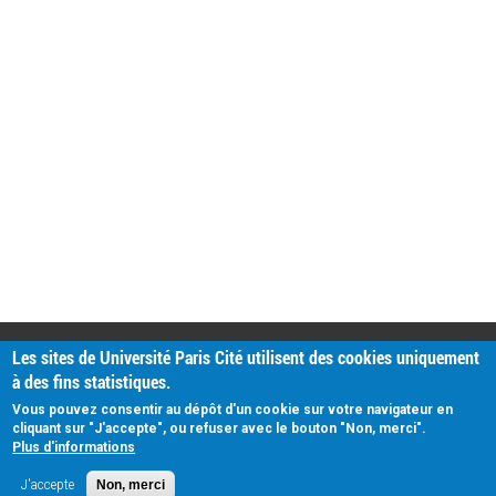
PRATIQUE
Les sites de Université Paris Cité utilisent des cookies uniquement
Plan d'accès
à des fins statistiques.
Intranet
Mentions légales
Vous pouvez consentir au dépôt d'un cookie sur votre navigateur en
Données personnelles
cliquant sur "J'accepte", ou refuser avec le bouton "Non, merci".
Plus d'informations
J'accepte
Non, merci