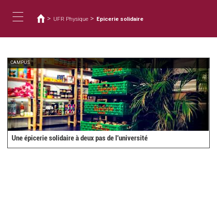
Vous
Aller
au
êtes
>
>
UFR Physique
Epicerie solidaire
contenu
ici
Toggle
principal
navigation
CAMPUS
Une épicerie solidaire à deux pas de l'université