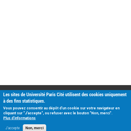
PRATIQUE
Les sites de Université Paris Cité utilisent des cookies uniquement
Plan d'accès
à des fins statistiques.
Intranet
Mentions légales
Vous pouvez consentir au dépôt d'un cookie sur votre navigateur en
Données personnelles
cliquant sur "J'accepte", ou refuser avec le bouton "Non, merci".
Plus d'informations
J'accepte
Non, merci