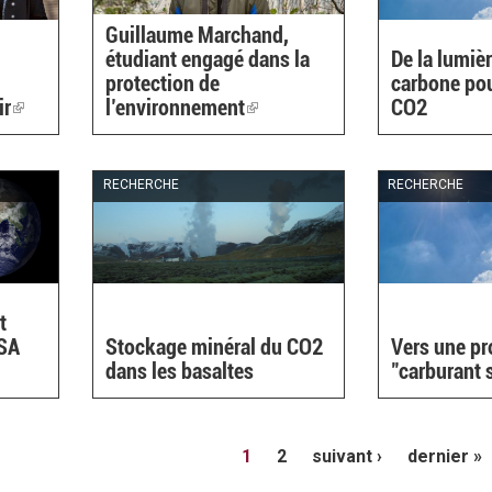
Guillaume Marchand,
étudiant engagé dans la
De la lumièr
protection de
carbone pou
ir
(link
l’environnement
(link
CO2
is
is
external)
external)
RECHERCHE
RECHERCHE
t
ISA
Stockage minéral du CO2
Vers une pr
dans les basaltes
"carburant 
1
2
suivant ›
dernier »