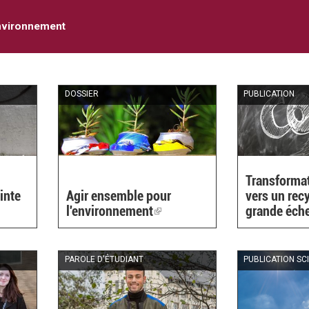
nvironnement
DOSSIER
PUBLICATION
Transformat
inte
Agir ensemble pour
vers un rec
l'environnement
(link
grande éche
is
external)
PAROLE D'ÉTUDIANT
PUBLICATION SC