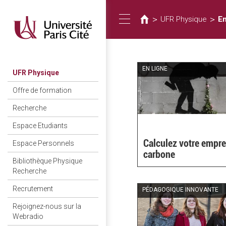
Vous
Aller
au
êtes
>
>
UFR Physique
E
Toggle
contenu
ici
principal
navigation
EN LIGNE
UFR Physique
Offre de formation
Recherche
Espace Etudiants
Calculez votre empre
Espace Personnels
carbone
Bibliothèque Physique
Recherche
Recrutement
PÉDAGOGIQUE INNOVANTE
Rejoignez-nous sur la
Webradio