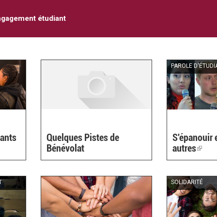
gagement étudiant
PAROLE D'ÉTUDI
iants
Quelques Pistes de
S'épanouir 
Bénévolat
autres
(link
is
exter
T
SOLIDARITÉ