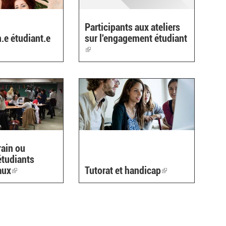
Participants aux ateliers
n.e étudiant.e
sur l'engagement étudiant
link
(link
s
is
xternal)
external)
rain ou
étudiants
aux
(link
Tutorat et handicap
(link
is
is
external)
external)