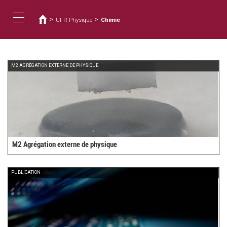
Vous
Aller
au
êtes
>
>
UFR Physique
Chimie
contenu
ici
Toggle
principal
navigation
M2 AGRÉGATION EXTERNE DE PHYSIQUE
M2 Agrégation externe de physique
PUBLICATION