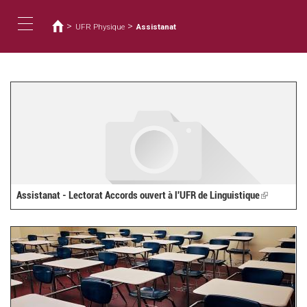
Vous
Aller
au
êtes
>
>
UFR Physique
Assistanat
contenu
ici
Toggle
principal
navigation
Assistanat - Lectorat Accords ouvert à l'UFR de Linguistique
(link
is
external)