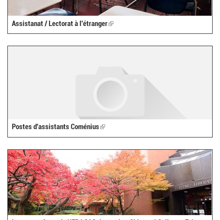
Assistanat / Lectorat à l'étranger
(link
is
external)
Postes d'assistants Coménius
(link
is
external)