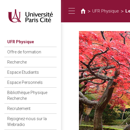
Vous
Aller
au
êtes
>
>
UFR Physique
Le
Toggle
contenu
ici
principal
navigation
UFR Physique
Offre de formation
Recherche
Espace Etudiants
Espace Personnels
Bibliothèque Physique
Recherche
Recrutement
Rejoignez-nous sur la
Webradio