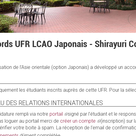
ords UFR LCAO Japonais - Shirayuri Co
isation de l'Asie orientale (option Japonais) a développé un acc
uement les étudiants inscrits auprès de cette UFR. Pour la séle
U DES RELATIONS INTERNATIONALES
(link
ature rempli via notre
portail
signé par l’étudiant et le resp
is
us loguer au portail merci de
créer un compte
(link
(inscription) sur
external)
rifier votre boite à spam. La réception de l'email de confirmati
is
external)
ignements
dûment complétée