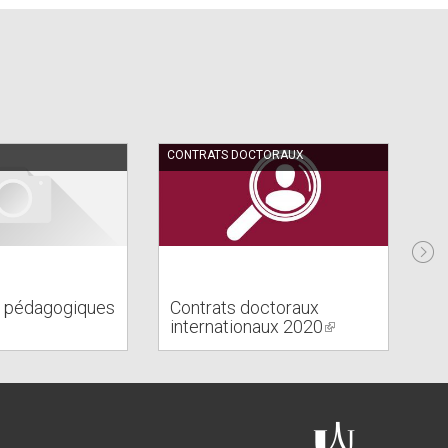
CONTRATS DOCTORAUX
UN
s pédagogiques
Contrats doctoraux
N
internationaux 2020
(link
un
is
external)