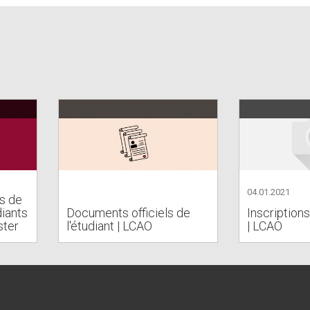
04.01.2021
s de
diants
Documents officiels de
Inscription
ster
l'étudiant | LCAO
| LCAO