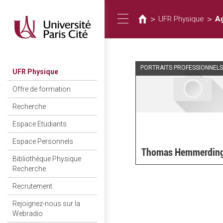
Vous
Aller
au
êtes
>
>
UFR Physique
Ag
Toggle
contenu
ici
principal
navigation
PORTRAITS PROFESSIONNELS
UFR Physique
Offre de formation
Recherche
Espace Etudiants
Espace Personnels
Thomas Hemmerdin
Bibliothèque Physique
Recherche
Recrutement
Rejoignez-nous sur la
Webradio