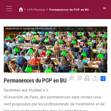
Vous
Aller
au
êtes
FR
>
>
UFR Physique
Permanences du POP en BU
contenu
ici
Toggle
principal
ORIENTATION ET INSERTION PROFESSIONNELLE
navigation
Sh
Permanences du POP en BU
Destinées aux étudiant.e.s
d'Université de Paris, des permanences sans rendez-vous
sont proposées par les professionnels de l'orientation et de