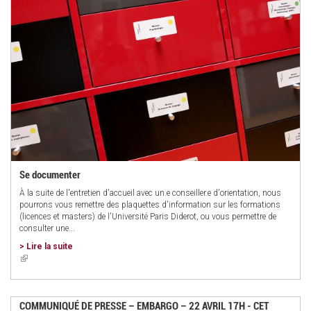
Se documenter
À la suite de l'entretien d'accueil avec un.e conseiller.e d'orientation, nous
pourrons vous remettre des plaquettes d'information sur les formations
(licences et masters) de l'Université Paris Diderot, ou vous permettre de
consulter une...
> Lire la suite
(link
is
external)
COMMUNIQUÉ DE PRESSE – EMBARGO – 22 AVRIL 17H - CET