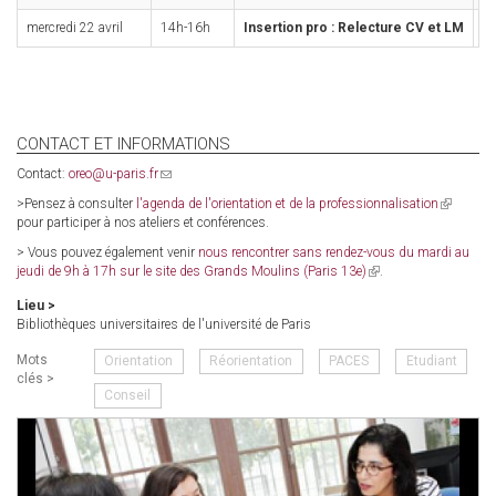
mercredi 22 avril
14h-16h
Insertion pro : Relecture CV et LM
BU
CONTACT ET INFORMATIONS
Contact:
oreo@u-paris.fr
(link
sends
>Pensez à consulter
l'agenda de l'orientation et de la professionnalisation
(link
e-
pour participer à nos ateliers et conférences.
is
mail)
external)
> Vous pouvez également venir
nous rencontrer sans rendez-vous du mardi au
jeudi de 9h à 17h sur le site des Grands Moulins (Paris 13e)
(link
.
is
Lieu >
external)
Bibliothèques universitaires de l'université de Paris
Mots
Orientation
Réorientation
PACES
Etudiant
clés >
Conseil