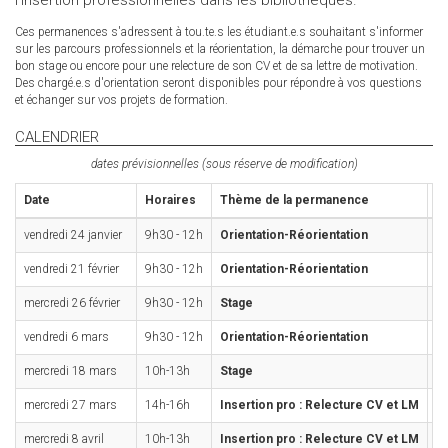
l'insertion professionnelles dans les bibliothèques.
Ces permanences s'adressent à tou.te.s les étudiant.e.s souhaitant s'informer
sur les parcours professionnels et la réorientation, la démarche pour trouver un
bon stage ou encore pour une relecture de son CV et de sa lettre de motivation.
Des chargé.e.s d'orientation seront disponibles pour répondre à vos questions
et échanger sur vos projets de formation.
CALENDRIER
dates prévisionnelles (sous réserve de modification)
Date
Horaires
Thème de la permanence
L
vendredi 24 janvier
9h30 - 12h
Orientation-Réorientation
BU
vendredi 21 février
9h30 - 12h
Orientation-Réorientation
BU
mercredi 26 février
9h30 - 12h
Stage
BU
vendredi 6 mars
9h30 - 12h
Orientation-Réorientation
B
mercredi 18 mars
10h-13h
Stage
BU
mercredi 27 mars
14h-16h
Insertion pro : Relecture CV et LM
BU
mercredi 8 avril
10h-13h
Insertion pro : Relecture CV et LM
BU