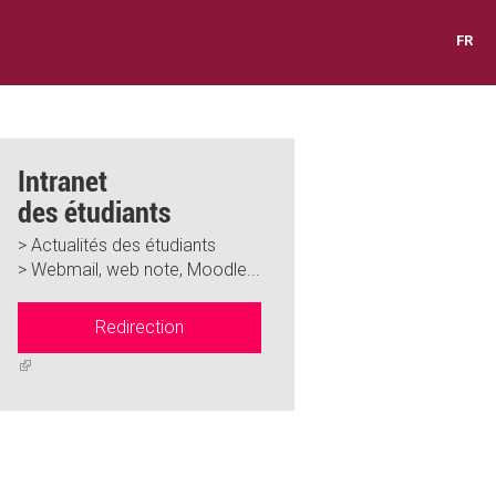
FR
Intranet
des étudiants
> Actualités des étudiants
> Webmail, web note, Moodle...
Redirection
(link
is
external)