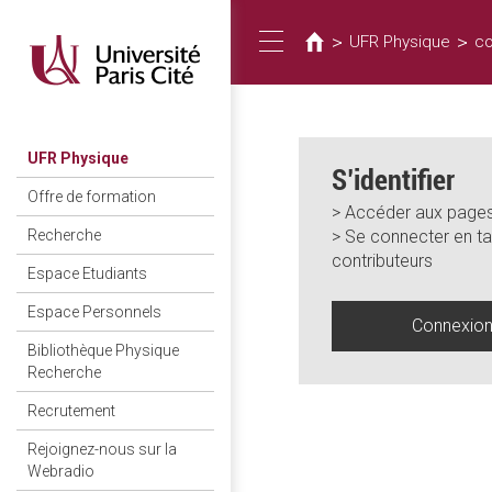
Vous
Aller
au
êtes
>
>
UFR Physique
co
Toggle
contenu
ici
principal
navigation
UFR Physique
S’identifier
Offre de formation
> Accéder aux pages
> Se connecter en ta
Recherche
contributeurs
Espace Etudiants
Espace Personnels
Connexio
Bibliothèque Physique
Recherche
Recrutement
Rejoignez-nous sur la
Webradio