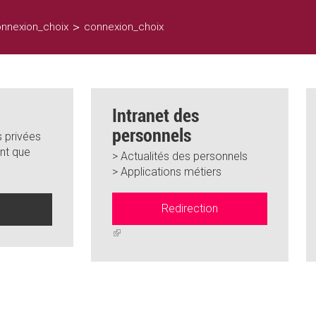
>
nnexion_choix
connexion_choix
Intranet des
personnels
 privées
nt que
> Actualités des personnels
> Applications métiers
Redirection
n
(link
is
external)