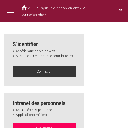
Vous
Aller
au
>
>
>
êtes
UFR Physique
connexion_choix
FR
contenu
ici
connexion_choix
Toggle
principal
navigation
S’identifier
> Accéder aux pages privées
> Se connecter en tant que contributeurs
Connexion
Intranet des personnels
> Actualités des personnels
> Applications métiers