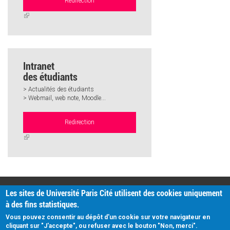
Redirection
(link
is
external)
Intranet
des étudiants
> Actualités des étudiants
> Webmail, web note, Moodle...
Redirection
(link
is
external)
PRATIQUE
Les sites de Université Paris Cité utilisent des cookies uniquement
Plan d'accès
à des fins statistiques.
Intranet
Mentions légales
Vous pouvez consentir au dépôt d'un cookie sur votre navigateur en
Données personnelles
cliquant sur "J'accepte", ou refuser avec le bouton "Non, merci".