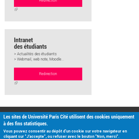
Redirection
(link
is
external)
Intranet
des étudiants
> Actualités des étudiants
> Webmail, web note, Moodle...
Redirection
(link
is
external)
PRATIQUE
Les sites de Université Paris Cité utilisent des cookies uniquement
Plan d'accès
à des fins statistiques.
Intranet
Mentions légales
Vous pouvez consentir au dépôt d'un cookie sur votre navigateur en
Données personnelles
cliquant sur "J'accepte", ou refuser avec le bouton "Non, merci".