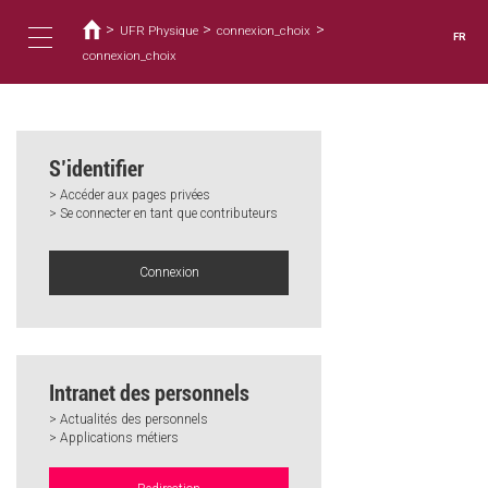
Vous
Aller
au
>
>
>
êtes
UFR Physique
connexion_choix
FR
contenu
ici
connexion_choix
Toggle
principal
navigation
S’identifier
> Accéder aux pages privées
> Se connecter en tant que contributeurs
Connexion
Intranet des personnels
> Actualités des personnels
> Applications métiers