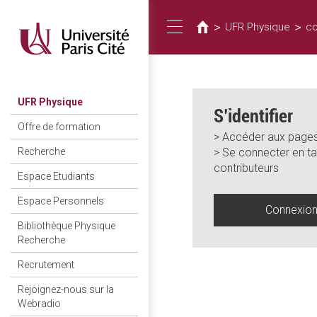
Vous
Aller
au
êtes
>
>
UFR Physique
co
Toggle
contenu
ici
principal
navigation
UFR Physique
S’identifier
Offre de formation
> Accéder aux pages
> Se connecter en ta
Recherche
contributeurs
Espace Etudiants
Espace Personnels
Connexio
Bibliothèque Physique
Recherche
Recrutement
Rejoignez-nous sur la
Webradio