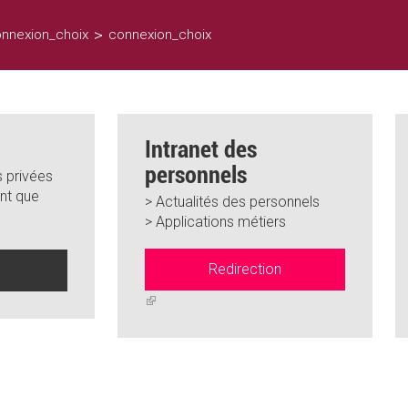
>
nnexion_choix
connexion_choix
Intranet des
personnels
 privées
nt que
> Actualités des personnels
> Applications métiers
Redirection
n
(link
is
external)