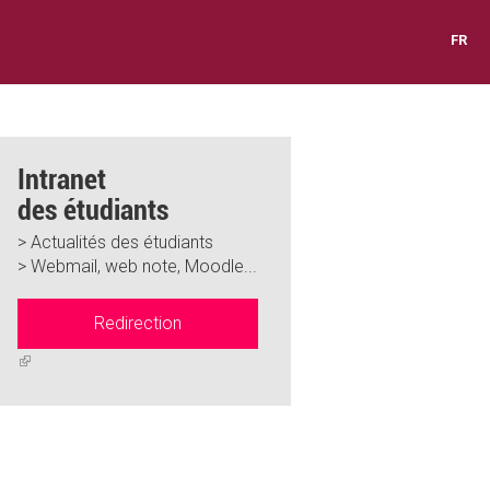
FR
Intranet
des étudiants
> Actualités des étudiants
> Webmail, web note, Moodle...
Redirection
(link
is
external)