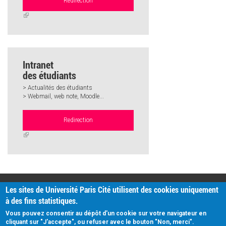
Redirection
(link
is
external)
Intranet
des étudiants
> Actualités des étudiants
> Webmail, web note, Moodle...
Redirection
(link
is
external)
PRATIQUE
Les sites de Université Paris Cité utilisent des cookies uniquement
Plan d'accès
à des fins statistiques.
Intranet
Mentions légales
Vous pouvez consentir au dépôt d'un cookie sur votre navigateur en
Données personnelles
cliquant sur "J'accepte", ou refuser avec le bouton "Non, merci".