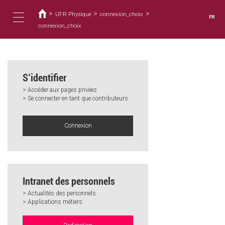
Vous
Aller
au
>
>
>
êtes
UFR Physique
connexion_choix
FR
contenu
ici
connexion_choix
Toggle
principal
navigation
S’identifier
> Accéder aux pages privées
> Se connecter en tant que contributeurs
Connexion
Intranet des personnels
> Actualités des personnels
> Applications métiers