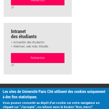
Redirection
(link
is
external)
Intranet
des étudiants
> Actualités des étudiants
> Webmail, web note, Moodle...
Redirection
(link
is
external)
PRATIQUE
Les sites de Université Paris Cité utilisent des cookies uniquement
Plan d'accès
à des fins statistiques.
Intranet
Mentions légales
Vous pouvez consentir au dépôt d'un cookie sur votre navigateur en
Données personnelles
cliquant sur "J'accepte", ou refuser avec le bouton "Non, merci".