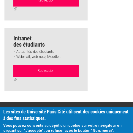
Redirection
(link
is
external)
Intranet
des étudiants
> Actualités des étudiants
> Webmail, web note, Moodle...
Redirection
(link
is
external)
PRATIQUE
Les sites de Université Paris Cité utilisent des cookies uniquement
Plan d'accès
à des fins statistiques.
Intranet
Mentions légales
Vous pouvez consentir au dépôt d'un cookie sur votre navigateur en
Données personnelles
cliquant sur "J'accepte", ou refuser avec le bouton "Non, merci".