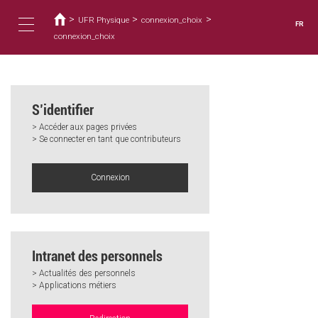
Vous
Aller
au
>
>
>
êtes
UFR Physique
connexion_choix
FR
contenu
ici
connexion_choix
Toggle
principal
navigation
S’identifier
> Accéder aux pages privées
> Se connecter en tant que contributeurs
Connexion
Intranet des personnels
> Actualités des personnels
> Applications métiers