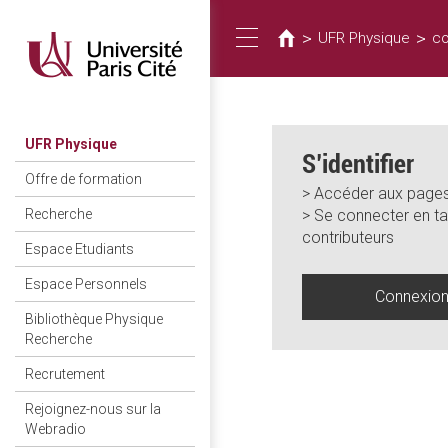
Vous
Aller
au
êtes
>
>
UFR Physique
co
Toggle
contenu
ici
principal
navigation
UFR Physique
S’identifier
Offre de formation
> Accéder aux pages
> Se connecter en ta
Recherche
contributeurs
Espace Etudiants
Espace Personnels
Connexio
Bibliothèque Physique
Recherche
Recrutement
Rejoignez-nous sur la
Webradio