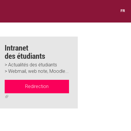
FR
Intranet
des étudiants
> Actualités des étudiants
> Webmail, web note, Moodle...
Redirection
(link
is
external)