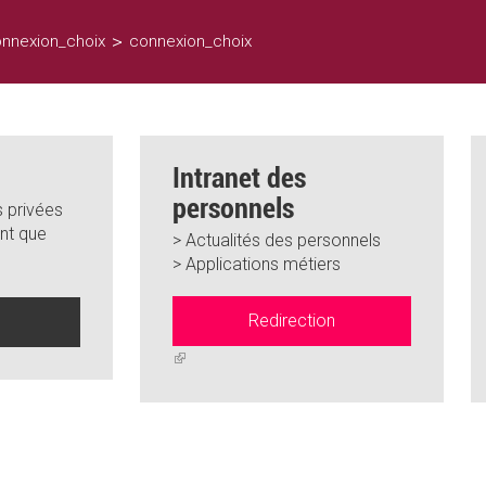
>
nnexion_choix
connexion_choix
Intranet des
personnels
 privées
nt que
> Actualités des personnels
> Applications métiers
Redirection
n
(link
is
external)