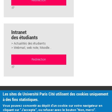
Redirection
(link
is
external)
Intranet
des étudiants
> Actualités des étudiants
> Webmail, web note, Moodle...
Redirection
(link
is
external)
PRATIQUE
Les sites de Université Paris Cité utilisent des cookies uniquement
Plan d'accès
à des fins statistiques.
Intranet
Mentions légales
Vous pouvez consentir au dépôt d'un cookie sur votre navigateur en
Données personnelles
cliquant sur "J'accepte", ou refuser avec le bouton "Non, merci".