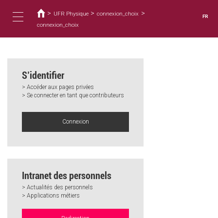
Vous
Aller
au
>
>
>
êtes
UFR Physique
connexion_choix
FR
contenu
ici
connexion_choix
Toggle
principal
navigation
S’identifier
> Accéder aux pages privées
> Se connecter en tant que contributeurs
Connexion
Intranet des personnels
> Actualités des personnels
> Applications métiers