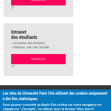
Redirection
(link
is
external)
Intranet
des étudiants
> Actualités des étudiants
> Webmail, web note, Moodle...
Redirection
(link
is
external)
PRATIQUE
Les sites de Université Paris Cité utilisent des cookies uniquement
Plan d'accès
à des fins statistiques.
Intranet
Mentions légales
Vous pouvez consentir au dépôt d'un cookie sur votre navigateur en
Données personnelles
cliquant sur "J'accepte", ou refuser avec le bouton "Non, merci".