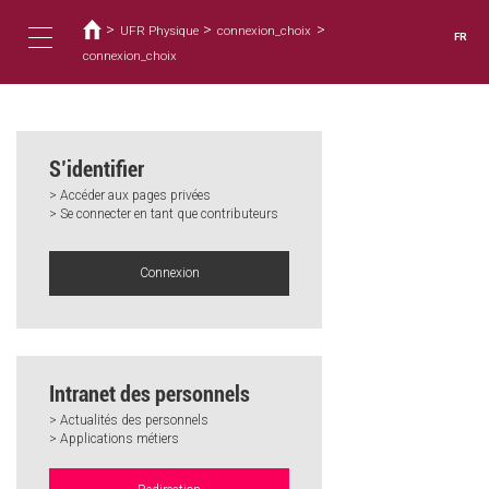
Vous
Aller
au
>
>
>
êtes
UFR Physique
connexion_choix
FR
contenu
ici
connexion_choix
Toggle
principal
navigation
S’identifier
> Accéder aux pages privées
> Se connecter en tant que contributeurs
Connexion
Intranet des personnels
> Actualités des personnels
> Applications métiers