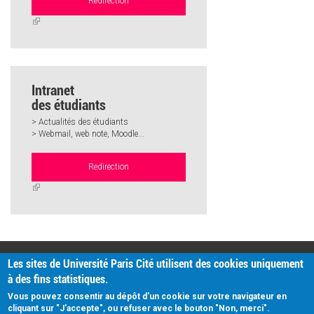
Redirection
(link
is
external)
Intranet
des étudiants
> Actualités des étudiants
> Webmail, web note, Moodle...
Redirection
(link
is
external)
PRATIQUE
Les sites de Université Paris Cité utilisent des cookies uniquement
Plan d'accès
à des fins statistiques.
Intranet
Mentions légales
Vous pouvez consentir au dépôt d'un cookie sur votre navigateur en
Données personnelles
cliquant sur "J'accepte", ou refuser avec le bouton "Non, merci".