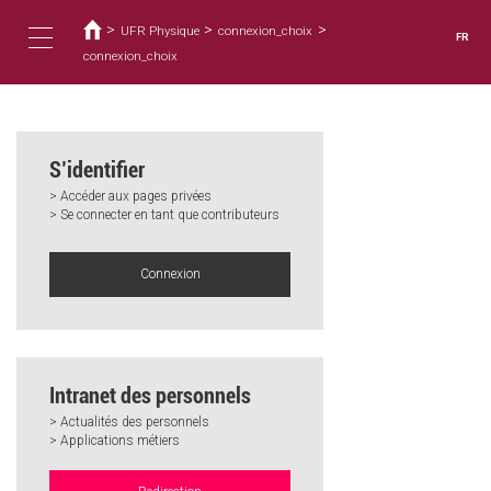
Vous
Aller
au
>
>
>
êtes
UFR Physique
connexion_choix
FR
contenu
ici
connexion_choix
Toggle
principal
navigation
S’identifier
> Accéder aux pages privées
> Se connecter en tant que contributeurs
Connexion
Intranet des personnels
> Actualités des personnels
> Applications métiers