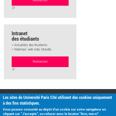
Redirection
(link
is
external)
Intranet
des étudiants
> Actualités des étudiants
> Webmail, web note, Moodle...
Redirection
(link
is
external)
PRATIQUE
Les sites de Université Paris Cité utilisent des cookies uniquement
Plan d'accès
à des fins statistiques.
Intranet
Mentions légales
Vous pouvez consentir au dépôt d'un cookie sur votre navigateur en
Données personnelles
cliquant sur "J'accepte", ou refuser avec le bouton "Non, merci".