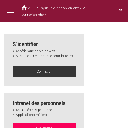
Vous
Aller
au
>
>
>
êtes
UFR Physique
connexion_choix
FR
contenu
ici
connexion_choix
Toggle
principal
navigation
S’identifier
> Accéder aux pages privées
> Se connecter en tant que contributeurs
Connexion
Intranet des personnels
> Actualités des personnels
> Applications métiers