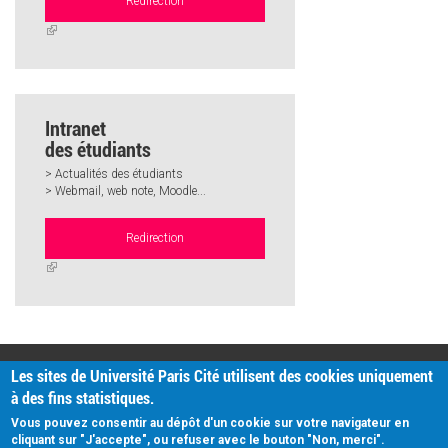
Redirection
(link
is
external)
Intranet
des étudiants
> Actualités des étudiants
> Webmail, web note, Moodle...
Redirection
(link
is
external)
PRATIQUE
Les sites de Université Paris Cité utilisent des cookies uniquement
Plan d'accès
à des fins statistiques.
Intranet
Mentions légales
Vous pouvez consentir au dépôt d'un cookie sur votre navigateur en
Données personnelles
cliquant sur "J'accepte", ou refuser avec le bouton "Non, merci".