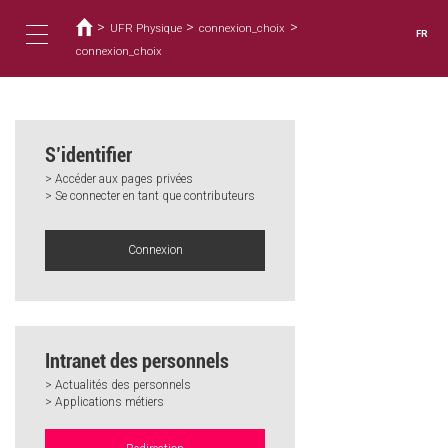
Vous
Aller
au
>
>
>
êtes
UFR Physique
connexion_choix
FR
contenu
ici
connexion_choix
Toggle
principal
navigation
S’identifier
> Accéder aux pages privées
> Se connecter en tant que contributeurs
Connexion
Intranet des personnels
> Actualités des personnels
> Applications métiers