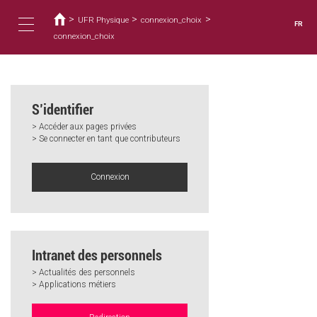
Vous
Aller
au
>
>
>
êtes
UFR Physique
connexion_choix
FR
contenu
ici
connexion_choix
Toggle
principal
navigation
S’identifier
> Accéder aux pages privées
> Se connecter en tant que contributeurs
Connexion
Intranet des personnels
> Actualités des personnels
> Applications métiers