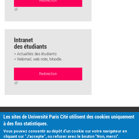
Redirection
(link
is
external)
Intranet
des étudiants
> Actualités des étudiants
> Webmail, web note, Moodle...
Redirection
(link
is
external)
PRATIQUE
Les sites de Université Paris Cité utilisent des cookies uniquement
Plan d'accès
à des fins statistiques.
Intranet
Mentions légales
Vous pouvez consentir au dépôt d'un cookie sur votre navigateur en
Données personnelles
cliquant sur "J'accepte", ou refuser avec le bouton "Non, merci".