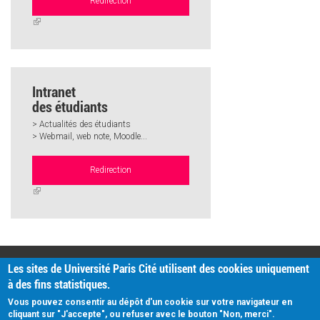
Redirection
(link
is
external)
Intranet
des étudiants
> Actualités des étudiants
> Webmail, web note, Moodle...
Redirection
(link
is
external)
PRATIQUE
Les sites de Université Paris Cité utilisent des cookies uniquement
Plan d'accès
à des fins statistiques.
Intranet
Mentions légales
Vous pouvez consentir au dépôt d'un cookie sur votre navigateur en
Données personnelles
cliquant sur "J'accepte", ou refuser avec le bouton "Non, merci".