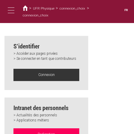
Vous
Aller
au
>
>
>
êtes
UFR Physique
connexion_choix
FR
contenu
ici
connexion_choix
Toggle
principal
navigation
S’identifier
> Accéder aux pages privées
> Se connecter en tant que contributeurs
Connexion
Intranet des personnels
> Actualités des personnels
> Applications métiers