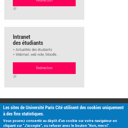
Redirection
(link
is
external)
Intranet
des étudiants
> Actualités des étudiants
> Webmail, web note, Moodle...
Redirection
(link
is
external)
PRATIQUE
Les sites de Université Paris Cité utilisent des cookies uniquement
Plan d'accès
à des fins statistiques.
Intranet
Mentions légales
Vous pouvez consentir au dépôt d'un cookie sur votre navigateur en
Données personnelles
cliquant sur "J'accepte", ou refuser avec le bouton "Non, merci".