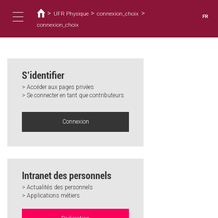
Vous
Aller
au
>
>
>
êtes
UFR Physique
connexion_choix
FR
contenu
ici
connexion_choix
Toggle
principal
navigation
S’identifier
> Accéder aux pages privées
> Se connecter en tant que contributeurs
Connexion
Intranet des personnels
> Actualités des personnels
> Applications métiers