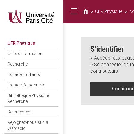
Vous
Aller
au
êtes
>
>
UFR Physique
co
Toggle
contenu
ici
principal
navigation
UFR Physique
S’identifier
Offre de formation
> Accéder aux pages
> Se connecter en ta
Recherche
contributeurs
Espace Etudiants
Espace Personnels
Connexio
Bibliothèque Physique
Recherche
Recrutement
Rejoignez-nous sur la
Webradio