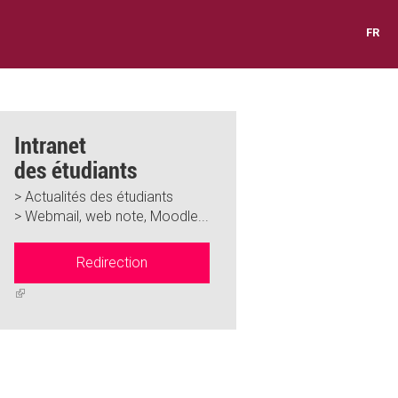
FR
Intranet
des étudiants
> Actualités des étudiants
> Webmail, web note, Moodle...
Redirection
(link
is
external)