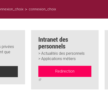
>
nnexion_choix
connexion_choix
Intranet des
personnels
 privées
nt que
> Actualités des personnels
> Applications métiers
Redirection
n
(link
is
external)