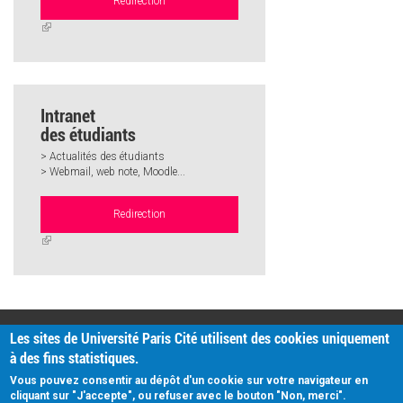
Redirection
(link
is
external)
Intranet
des étudiants
> Actualités des étudiants
> Webmail, web note, Moodle...
Redirection
(link
is
external)
PRATIQUE
Les sites de Université Paris Cité utilisent des cookies uniquement
Plan d'accès
à des fins statistiques.
Intranet
Mentions légales
Vous pouvez consentir au dépôt d'un cookie sur votre navigateur en
Données personnelles
cliquant sur "J'accepte", ou refuser avec le bouton "Non, merci".