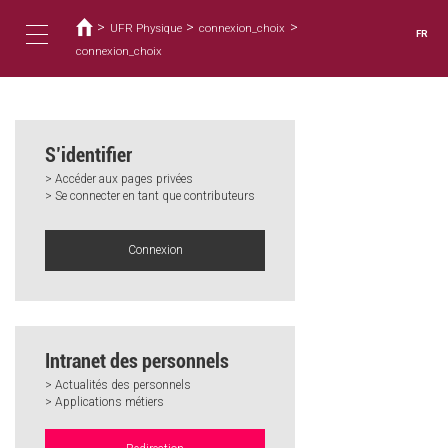
Vous
Aller
au
>
>
>
êtes
UFR Physique
connexion_choix
FR
contenu
ici
connexion_choix
Toggle
principal
navigation
S’identifier
> Accéder aux pages privées
> Se connecter en tant que contributeurs
Connexion
Intranet des personnels
> Actualités des personnels
> Applications métiers