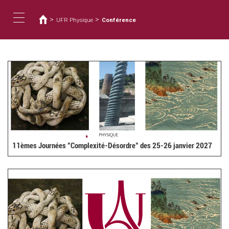
Vous
Aller
au
êtes
>
>
UFR Physique
Conférence
contenu
ici
Toggle
principal
navigation
11èmes Journées "Complexité-Désordre" des 25-26 janvier 2027