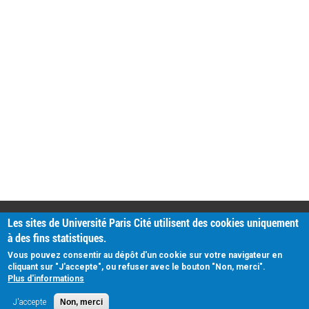
PRATIQUE
Les sites de Université Paris Cité utilisent des cookies uniquement
Plan d'accès
à des fins statistiques.
Intranet
Mentions légales
Vous pouvez consentir au dépôt d'un cookie sur votre navigateur en
Données personnelles
cliquant sur "J'accepte", ou refuser avec le bouton "Non, merci".
Plus d'informations
J'accepte
Non, merci