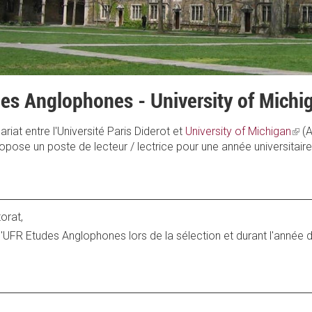
des Anglophones - University of Michi
riat entre l'Université Paris Diderot et
University of Michigan
(link
(A
pose un poste de lecteur / lectrice pour une année universitaire
is
exte
orat,
 l'UFR Etudes Anglophones lors de la sélection et durant l'année d