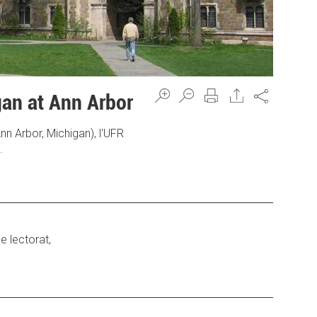
Share
gan at Ann Arbor
nn Arbor, Michigan), l'UFR
.
rnal)
e lectorat,