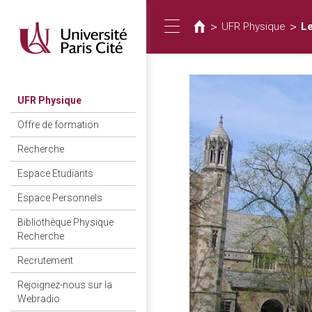
Vous
Aller
au
êtes
>
>
UFR Physique
Le
Toggle
contenu
ici
principal
navigation
UFR Physique
Offre de formation
Recherche
Espace Etudiants
Espace Personnels
Bibliothèque Physique
Recherche
Recrutement
Rejoignez-nous sur la
Webradio