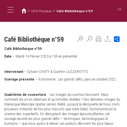
You
Skip
to
are
FR
>
>
UFR Physique
Café Bibliothèque n°59
main
here
Toggle
content
navigation
Café Bibliothèque n°59
Sha
Café Bibliothèque n°59
Date
– Mardi 14 Février 2023 à 13h en présentiel
Intervenant
– Sylvain CHATY & Quentin LAZZAROTTO
Ouvrage présenté
– Astronomie : Les grands défis, paru en octobre 2022
Quatrième de couverture
: Les images du cosmos fascinent. Mais
comment les a-t-on obtenues et qu'ont-elles révélées ? Des dernières images du
titanesque télescope spatial James Webb, jusqu’à la découverte de trous noirs
plusieurs milliards de fois plus massifs que notre Soleil, l’astronomie est la
science des superlatifs. En décryptant des images époustouflantes, cet
ouvrage raconte les plus grands défis – techniques, technologiques et
humains – que nous ayons à relever. Les auteurs décrivent les plus beaux