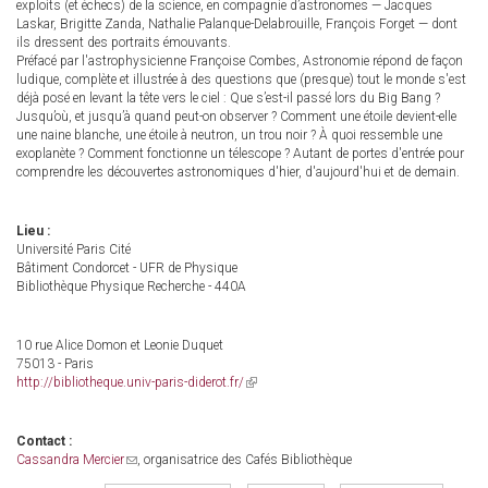
exploits (et échecs) de la science, en compagnie d’astronomes — Jacques
Laskar, Brigitte Zanda, Nathalie Palanque-Delabrouille, François Forget — dont
ils dressent des portraits émouvants.
Préfacé par l'astrophysicienne Françoise Combes, Astronomie répond de façon
ludique, complète et illustrée à des questions que (presque) tout le monde s'est
déjà posé en levant la tête vers le ciel : Que s’est-il passé lors du Big Bang ?
Jusqu’où, et jusqu’à quand peut-on observer ? Comment une étoile devient-elle
une naine blanche, une étoile à neutron, un trou noir ? À quoi ressemble une
exoplanète ? Comment fonctionne un télescope ? Autant de portes d'entrée pour
comprendre les découvertes astronomiques d'hier, d'aujourd'hui et de demain.
Lieu :
Université Paris Cité
Bâtiment Condorcet - UFR de Physique
Bibliothèque Physique Recherche - 440A
10 rue Alice Domon et Leonie Duquet
75013 - Paris
http://bibliotheque.univ-paris-diderot.fr/
(link
is
external)
Contact :
Cassandra Mercier
(link
, organisatrice des Cafés Bibliothèque
sends