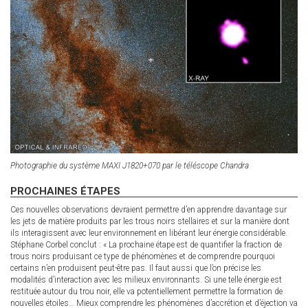
Photographie du système MAXI J1820+070 par le téléscope Chandra
PROCHAINES ÉTAPES
Ces nouvelles observations devraient permettre d’en apprendre davantage sur
les jets de matière produits par les trous noirs stellaires et sur la manière dont
ils interagissent avec leur environnement en libérant leur énergie considérable.
Stéphane Corbel conclut : « La prochaine étape est de quantifier la fraction de
trous noirs produisant ce type de phénomènes et de comprendre pourquoi
certains n’en produisent peut-être pas. Il faut aussi que l’on précise les
modalités d’interaction avec les milieux environnants. Si une telle énergie est
restituée autour du trou noir, elle va potentiellement permettre la formation de
nouvelles étoiles… Mieux comprendre les phénomènes d’accrétion et d’éjection va