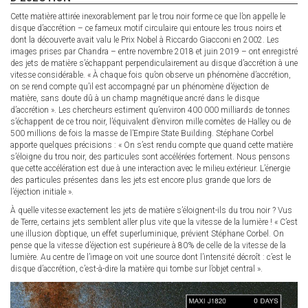
Cette matière attirée inexorablement par le trou noir forme ce que l’on appelle le
disque d’accrétion – ce fameux motif circulaire qui entoure les trous noirs et
dont la découverte avait valu le Prix Nobel à Riccardo Giacconi en 2002. Les
images prises par Chandra – entre novembre 2018 et juin 2019 – ont enregistré
des jets de matière s’échappant perpendiculairement au disque d’accrétion à une
vitesse considérable. « À chaque fois qu’on observe un phénomène d’accrétion,
on se rend compte qu’il est accompagné par un phénomène d’éjection de
matière, sans doute dû à un champ magnétique ancré dans le disque
d’accrétion ». Les chercheurs estiment qu’environ 400 000 milliards de tonnes
s’échappent de ce trou noir, l’équivalent d’environ mille comètes de Halley ou de
500 millions de fois la masse de l’Empire State Building. Stéphane Corbel
apporte quelques précisions : « On s’est rendu compte que quand cette matière
s’éloigne du trou noir, des particules sont accélérées fortement. Nous pensons
que cette accélération est due à une interaction avec le milieu extérieur. L’énergie
des particules présentes dans les jets est encore plus grande que lors de
l’éjection initiale ».
À quelle vitesse exactement les jets de matière s’éloignent-ils du trou noir ? Vus
de Terre, certains jets semblent aller plus vite que la vitesse de la lumière ! « C’est
une illusion d’optique, un effet superluminique, prévient Stéphane Corbel. On
pense que la vitesse d’éjection est supérieure à 80% de celle de la vitesse de la
lumière. Au centre de l’image on voit une source dont l’intensité décroît : c’est le
disque d’accrétion, c’est-à-dire la matière qui tombe sur l’objet central ».