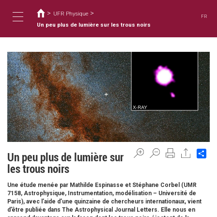
You
Skip
to
>
>
are
UFR Physique
FR
main
here
Un peu plus de lumière sur les trous noirs
Toggle
content
navigation
Sh
Un peu plus de lumière sur
les trous noirs
Une étude menée par Mathilde Espinasse et Stéphane Corbel (UMR
7158, Astrophysique, Instrumentation, modélisation – Université de
Paris), avec l’aide d’une quinzaine de chercheurs internationaux, vient
d’être publiée dans The Astrophysical Journal Letters. Elle nous en