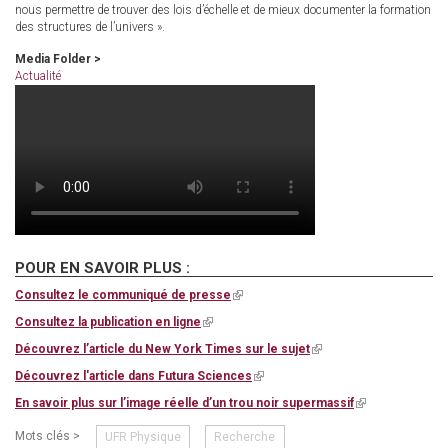
nous permettre de trouver des lois d’échelle et de mieux documenter la formation
des structures de l’univers ».
Media Folder >
Actualité
POUR EN SAVOIR PLUS :
Consultez le communiqué de presse
(link
is
Consultez la publication en ligne
(link
external)
is
Découvrez l’article du New York Times sur le sujet
(link
external)
is
Découvrez l'article dans Futura Sciences
(link
external)
is
En savoir plus sur l’image réelle d’un trou noir supermassif
(link
external)
is
Mots clés >
UFR Physique
Recherche
external)