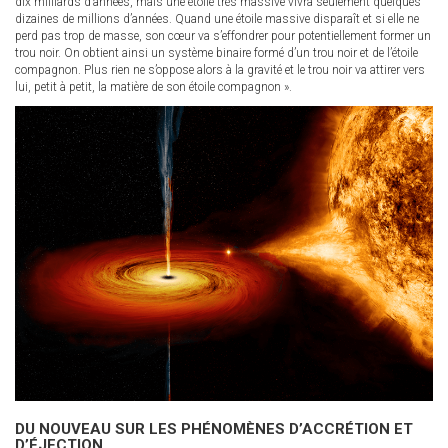
dix milliards d’années, mais une étoile très massive vivra seulement quelques
dizaines de millions d’années. Quand une étoile massive disparaît et si elle ne
perd pas trop de masse, son cœur va s’effondrer pour potentiellement former un
trou noir. On obtient ainsi un système binaire formé d’un trou noir et de l’étoile
compagnon. Plus rien ne s’oppose alors à la gravité et le trou noir va attirer vers
lui, petit à petit, la matière de son étoile compagnon ».
DU NOUVEAU SUR LES PHÉNOMÈNES D’ACCRÉTION ET
D’ÉJECTION