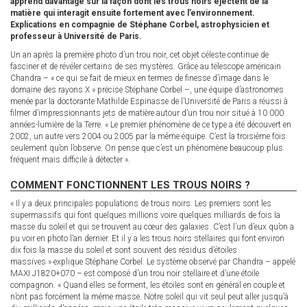
apprend davantage sur la façon dont les trous noirs éjectent de la
matière qui interagit ensuite fortement avec l’environnement.
Explications en compagnie de Stéphane Corbel, astrophysicien et
professeur à Université de Paris.
Un an après la première photo d’un trou noir, cet objet céleste continue de
fasciner et de révéler certains de ses mystères. Grâce au télescope américain
Chandra – « ce qui se fait de mieux en termes de finesse d’image dans le
domaine des rayons X » précise Stéphane Corbel –, une équipe d’astronomes
menée par la doctorante Mathilde Espinasse de l’Université de Paris a réussi à
filmer d’impressionnants jets de matière autour d’un trou noir situé à 10 000
années-lumière de la Terre. « Le premier phénomène de ce type a été découvert en
2002, un autre vers 2004 ou 2005 par la même équipe. C’est la troisième fois
seulement qu’on l’observe. On pense que c’est un phénomène beaucoup plus
fréquent mais difficile à détecter ».
COMMENT FONCTIONNENT LES TROUS NOIRS ?
« Il y a deux principales populations de trous noirs. Les premiers sont les
supermassifs qui font quelques millions voire quelques milliards de fois la
masse du soleil et qui se trouvent au cœur des galaxies. C’est l’un d’eux qu’on a
pu voir en photo l’an dernier. Et il y a les trous noirs stellaires qui font environ
dix fois la masse du soleil et sont souvent des résidus d’étoiles
massives » explique Stéphane Corbel. Le système observé par Chandra – appelé
MAXI J1820+070 – est composé d’un trou noir stellaire et d’une étoile
compagnon. « Quand elles se forment, les étoiles sont en général en couple et
n’ont pas forcément la même masse. Notre soleil qui vit seul peut aller jusqu’à