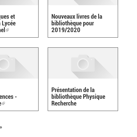
ues et
Nouveaux livres de la
n Lycée
bibliothèque pour
nel
(link
2019/2020
is
external)
Présentation de la
ences -
bibliothèque Physique
e
(link
Recherche
is
external)
»