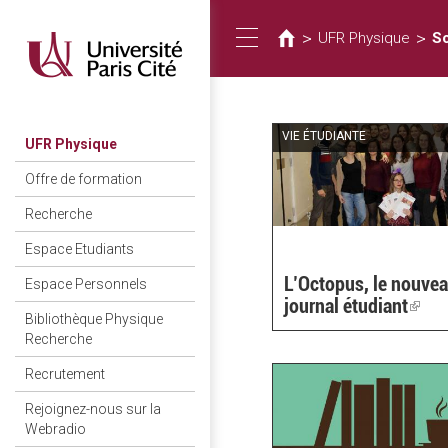
You
Skip
to
are
>
>
UFR Physique
S
Toggle
main
here
content
navigation
VIE ÉTUDIANTE
UFR Physique
Offre de formation
Recherche
Espace Etudiants
L’Octopus, le nouve
Espace Personnels
journal étudiant
(link
Bibliothèque Physique
is
Recherche
exter
Recrutement
Rejoignez-nous sur la
Webradio