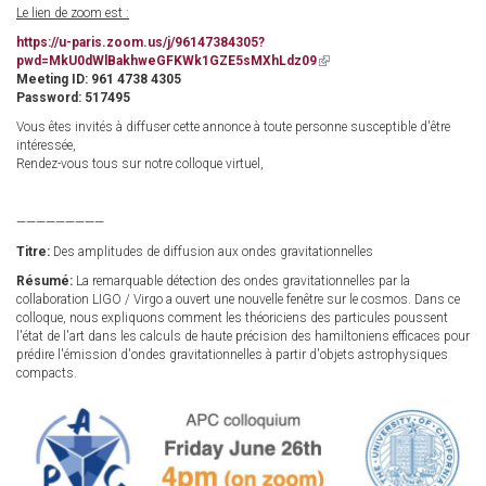
Le lien de zoom est :
https://u-paris.zoom.us/j/96147384305?
pwd=MkU0dWlBakhweGFKWk1GZE5sMXhLdz09
(link
Meeting ID: 961 4738 4305
is
Password: 517495
external)
Vous êtes invités à diffuser cette annonce à toute personne susceptible d'être
intéressée,
Rendez-vous tous sur notre colloque virtuel,
—————————
Titre:
Des amplitudes de diffusion aux ondes gravitationnelles
Résumé:
La remarquable détection des ondes gravitationnelles par la
collaboration LIGO / Virgo a ouvert une nouvelle fenêtre sur le cosmos. Dans ce
colloque, nous expliquons comment les théoriciens des particules poussent
l'état de l'art dans les calculs de haute précision des hamiltoniens efficaces pour
prédire l'émission d'ondes gravitationnelles à partir d'objets astrophysiques
compacts.