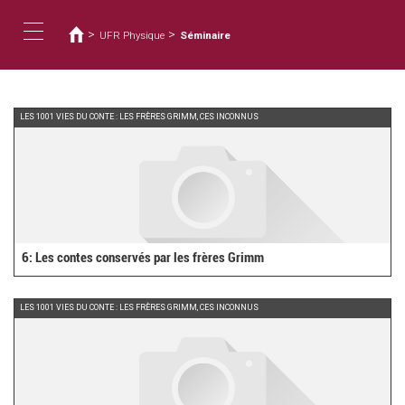
您
移
至
在
>
>
UFR Physique
Séminaire
主
這
Toggle
內
裡
容
navigation
LES 1001 VIES DU CONTE : LES FRÈRES GRIMM, CES INCONNUS
6: Les contes conservés par les frères Grimm
LES 1001 VIES DU CONTE : LES FRÈRES GRIMM, CES INCONNUS