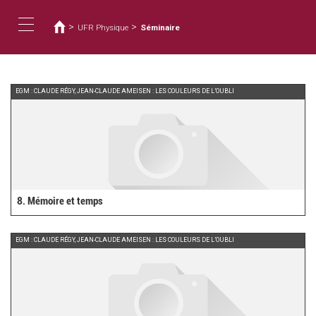
您
移
至
在
>
>
UFR Physique
Séminaire
主
這
Toggle
內
裡
容
navigation
EGM : CLAUDE RÉGY, JEAN-CLAUDE AMEISEN : LES COULEURS DE L’OUBLI
8. Mémoire et temps
EGM : CLAUDE RÉGY, JEAN-CLAUDE AMEISEN : LES COULEURS DE L’OUBLI