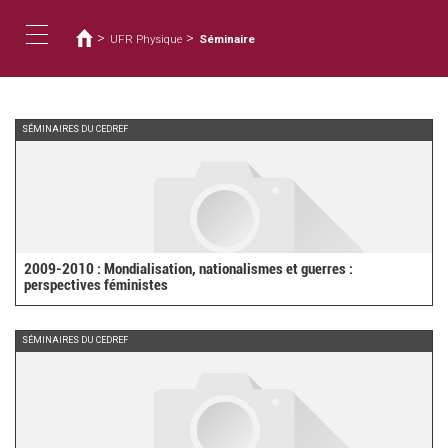
您
移
至
在
>
>
UFR Physique
Séminaire
主
這
Toggle
內
裡
容
navigation
SÉMINAIRES DU CEDREF
2009-2010 : Mondialisation, nationalismes et guerres :
perspectives féministes
SÉMINAIRES DU CEDREF