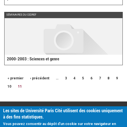
SÉMINAIRES DU CEDREF
2000-2003 : Sciences et genre
« premier
‹ précédent
…
3
4
5
6
7
8
9
10
11
PRATIQUE
Les sites de Université Paris Cité utilisent des cookies uniquement
Plan d'accès
à des fins statistiques.
Intranet
Mentions légales
Vous pouvez consentir au dépôt d'un cookie sur votre navigateur en
Données personnelles