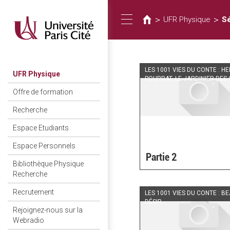
您
移
至
在
>
>
UFR Physique
S
Toggle
主
這
內
裡
容
navigation
LES 1001 VIES DU CONTE : HE
UFR Physique
POURRAT, LE JARDINIER DES
Offre de formation
Recherche
Espace Etudiants
Espace Personnels
Partie 2
Bibliothèque Physique
Recherche
Recrutement
LES 1001 VIES DU CONTE : B
DÉSIR
Rejoignez-nous sur la
Webradio