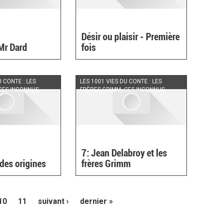
Désir ou plaisir - Première
 Mr Dard
fois
U CONTE : LES
LES 1001 VIES DU CONTE : LES
CES INCONNUS
FRÈRES GRIMM, CES INCONNUS
7: Jean Delabroy et les
 des origines
frères Grimm
10
11
suivant ›
dernier »