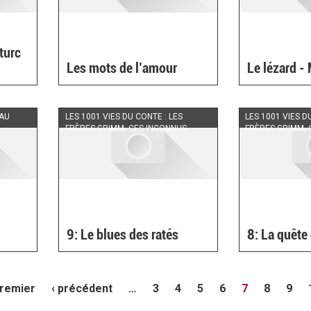
turc
Les mots de l’amour
Le lézard -
EAU
LES 1001 VIES DU CONTE : LES
LES 1001 VIES D
FRÈRES GRIMM, CES INCONNUS
FRÈRES GRIMM, 
9: Le blues des ratés
8: La quête
premier
‹ précédent
…
3
4
5
6
7
8
9