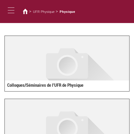
您
移
至
在
>
>
UFR Physique
Physique
主
這
Toggle
內
裡
容
navigation
Colloques/Séminaires de l'UFR de Physique