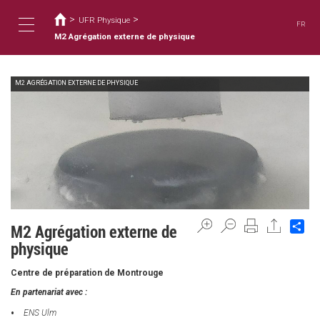
您
移
至
>
>
在
UFR Physique
FR
主
這
M2 Agrégation externe de physique
Toggle
內
裡
容
M2 AGRÉGATION EXTERNE DE PHYSIQUE
navigation
Sh
M2 Agrégation externe de
physique
Centre de préparation de Montrouge
En partenariat avec :
ENS Ulm