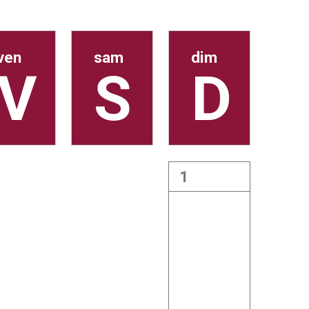
ven
sam
dim
1