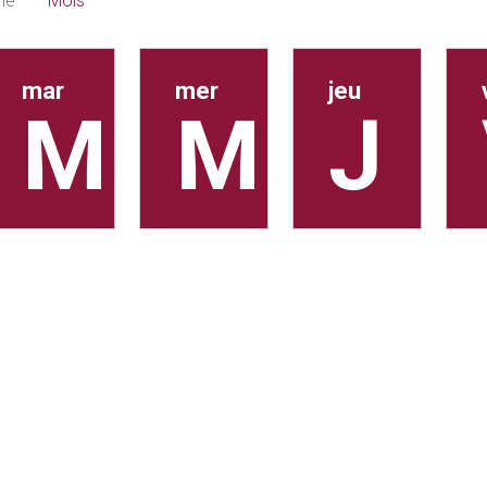
ne
Mois
mar
mer
jeu