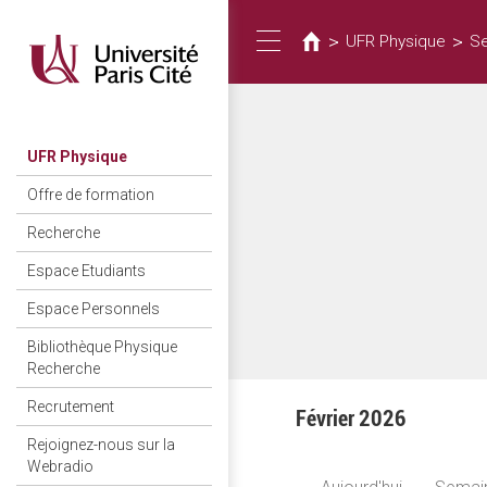
Vous
Aller
au
êtes
>
>
UFR Physique
S
Toggle
contenu
ici
principal
navigation
UFR Physique
Offre de formation
Recherche
Espace Etudiants
Espace Personnels
Bibliothèque Physique
Recherche
Recrutement
Février 2026
Rejoignez-nous sur la
Webradio