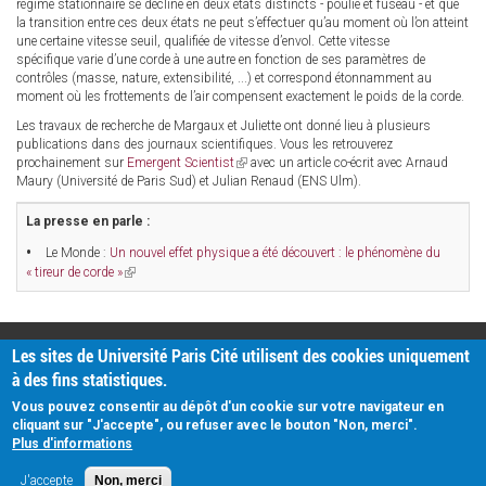
régime stationnaire se décline en deux états distincts - poulie et fuseau - et que
la transition entre ces deux états ne peut s’effectuer qu’au moment où l’on atteint
une certaine vitesse seuil, qualifiée de vitesse d’envol. Cette vitesse
spécifique varie d’une corde à une autre en fonction de ses paramètres de
contrôles (masse, nature, extensibilité, ...) et correspond étonnamment au
moment où les frottements de l’air compensent exactement le poids de la corde.
Les travaux de recherche de Margaux et Juliette ont donné lieu à plusieurs
publications dans des journaux scientifiques. Vous les retrouverez
prochainement sur
Emergent Scientist
(link
avec un article co-écrit avec Arnaud
Maury (Université de Paris Sud) et Julian Renaud (ENS Ulm).
is
external)
La presse en parle :
Le Monde :
Un nouvel effet physique a été découvert : le phénomène du
« tireur de corde »
(link
is
external)
PRATIQUE
Les sites de Université Paris Cité utilisent des cookies uniquement
Plan d'accès
à des fins statistiques.
Intranet
Mentions légales
Vous pouvez consentir au dépôt d'un cookie sur votre navigateur en
Données personnelles
cliquant sur "J'accepte", ou refuser avec le bouton "Non, merci".
Plus d'informations
J'accepte
Non, merci