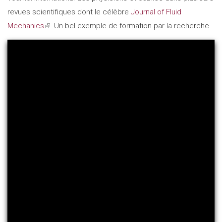
revues scientifiques dont le célèbre
Journal of Fluid
Mechanics
(link
. Un bel exemple de formation par la recherche.
is
external)