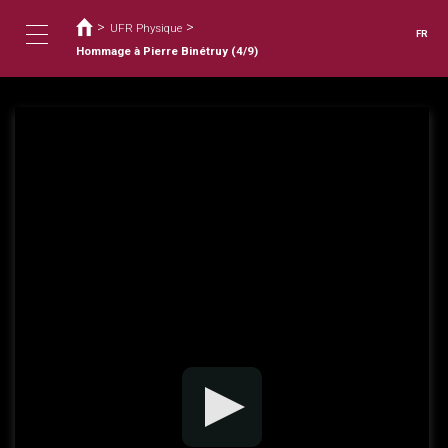
Vous
Aller
au
>
>
êtes
UFR Physique
FR
contenu
ici
Hommage à Pierre Binétruy (4/9)
Toggle
principal
navigation