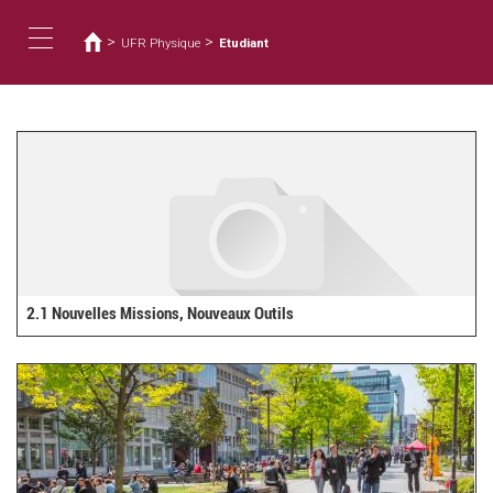
Vous
Aller
au
êtes
>
>
UFR Physique
Etudiant
contenu
ici
Toggle
principal
navigation
2.1 Nouvelles Missions, Nouveaux Outils