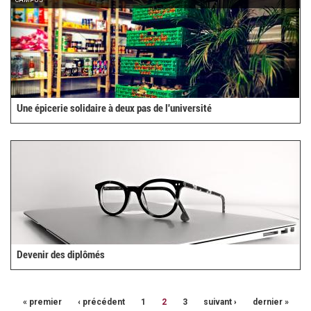
CAMPUS
Une épicerie solidaire à deux pas de l'université
Devenir des diplômés
« premier
‹ précédent
1
2
3
suivant ›
dernier »